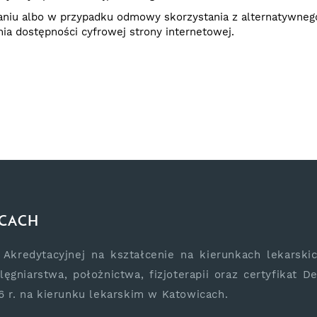
aniu albo w przypadku odmowy skorzystania z alternatywne
a dostępności cyfrowej strony internetowej.
ICACH
kredytacyjnej na kształcenie na kierunkach lekarskich
lęgniarstwa, położnictwa, fizjoterapii oraz certyfikat 
 r. na kierunku lekarskim w Katowicach.