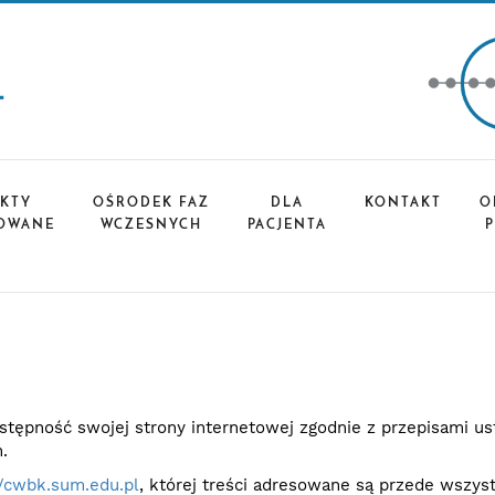
EKTY
OŚRODEK FAZ
DLA
KONTAKT
O
ZOWANE
WCZESNYCH
PACJENTA
ępność swojej strony internetowej zgodnie z przepisami usta
.
//cwbk.sum.edu.pl
, której treści adresowane są przede wszy