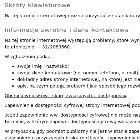
Skróty klawiaturowe
Na tej stronie internetowej można korzystać ze standard
Informacje zwrotne i dane kontaktowe
Na tej stronie internetowej występują problemy, które w
telefonicznie — 32/2083560.
W zgłoszeniu podaj:
swoje imię i nazwisko;
swoje dane kontaktowe (np. numer telefonu, e-mail);
dokładny adres strony internetowej, na której jest n
opis, na czym polega problem i jaki sposób jego rozw
Obsługa wniosków i skarg związanych z dostępnością
Zapewnienie dostępności cyfrowej strony internetowej podm
Jeżeli zapewnienie ww. dostępności cyfrowej nie może nas
terminie, w którym zapewni dostępność cyfrową wskazanej 
W przypadku, gdy podmiot publiczny nie jest w stanie za
z żądaniem o przyczynach braku możliwości zapewnienia 