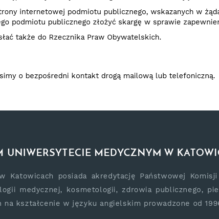
rony internetowej podmiotu publicznego, wskazanych w żąd
go podmiotu publicznego złożyć skargę w sprawie zapewnieni
łać także do Rzecznika Praw Obywatelskich.
simy o bezpośredni kontakt drogą mailową lub telefoniczną.
IM UNIWERSYTECIE MEDYCZNYM W KATOW
 Katowicach posiada akredytację Państwowej Komisji A
logii medycznej, kosmetologii, zdrowia publicznego, pie
 na kształcenie w języku angielskim prowadzone od 1996