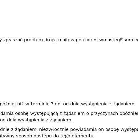
imy zgłaszać problem drogą mailową na adres wmaster@sum.ed
óźniej niż w terminie 7 dni od dnia wystąpienia z żądaniem.
adamia osobę występującą z żądaniem o przyczynach opóźnien
od dnia wystąpienia z żądaniem..
godnie z żądaniem, niezwłocznie powiadamia on osobę występ
atywny sposób dostępu do tego elementu.