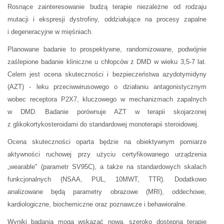
Rosnące zainteresowanie budzą terapie niezależne od rodzaju
mutacji i ekspresji dystrofiny, oddziałujące na procesy zapalne
i degeneracyjne w mięśniach.
Planowane badanie to prospektywne, randomizowane, podwójnie
zaślepione badanie kliniczne u chłopców z DMD w wieku 3,5-7 lat.
Celem jest ocena skuteczności i bezpieczeństwa azydotymidyny
(AZT) - leku przeciwwirusowego o działaniu antagonistycznym
wobec receptora P2X7, kluczowego w mechanizmach zapalnych
w DMD. Badanie porównuje AZT w terapii skojarzonej
z glikokortykosteroidami do standardowej monoterapii steroidowej.
Ocena skuteczności oparta będzie na obiektywnym pomiarze
aktywności ruchowej przy użyciu certyfikowanego urządzenia
„wearable" (parametr SV95C), a także na standardowych skalach
funkcjonalnych (NSAA, PUL, 10MWT, TTR). Dodatkowo
analizowane będą parametry obrazowe (MRI), oddechowe,
kardiologiczne, biochemiczne oraz poznawcze i behawioralne.
Wyniki badania mogą wskazać nową, szeroko dostępną terapię