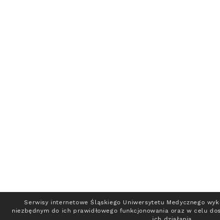
Serwisy internetowe Śląskiego Uniwersytetu Medycznego wykor
niezbędnym do ich prawidłowego funkcjonowania oraz w celu do
ich działania.