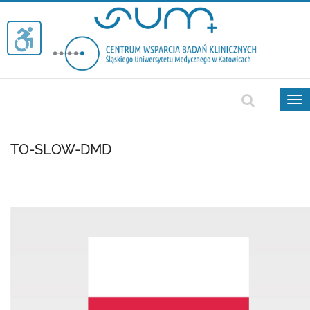
Tog
nav
TO-SLOW-DMD