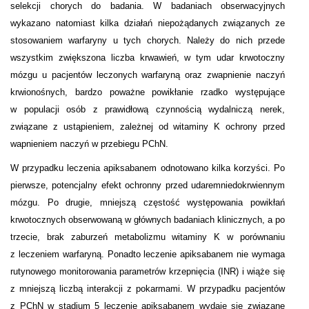
selekcji chorych do badania. W badaniach obserwacyjnych
wykazano natomiast kilka działań niepożądanych związanych ze
stosowaniem warfaryny u tych chorych. Należy do nich przede
wszystkim zwiększona liczba krwawień, w tym udar krwotoczny
mózgu u pacjentów leczonych warfaryną oraz zwapnienie naczyń
krwionośnych, bardzo poważne powikłanie rzadko występujące
w populacji osób z prawidłową czynnością wydalniczą nerek,
związane z ustąpieniem, zależnej od witaminy K ochrony przed
wapnieniem naczyń w przebiegu PChN.
W przypadku leczenia apiksabanem odnotowano kilka korzyści. Po
pierwsze, potencjalny efekt ochronny przed udaremniedokrwiennym
mózgu. Po drugie, mniejszą częstość występowania powikłań
krwotocznych obserwowaną w głównych badaniach klinicznych, a po
trzecie, brak zaburzeń metabolizmu witaminy K w porównaniu
z leczeniem warfaryną. Ponadto leczenie apiksabanem nie wymaga
rutynowego monitorowania parametrów krzepnięcia (INR) i wiąże się
z mniejszą liczbą interakcji z pokarmami. W przypadku pacjentów
z PChN w stadium 5 leczenie apiksabanem wydaje się związane