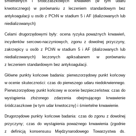
śmiertelnych i śródczaszkowych krwawień (w tym udaru
krwotocznego) w porównaniu z leczeniem standardowym bez
antykoagulacji u osób z PChN w stadium 5 i AF (dializowanych lub
niedializowanych)
Celami drugorzędowymi były: ocena ryzyka poważnych krwawień,
incydentów sercowo-naczyniowych, zgonu z dowolnej przyczyny,
zakrzepicy u osób z PChN w stadium 5 i AF (dializowanych lub
niedializowanych) leczonych apiksabanem w porównaniu
z leczeniem standardowym bez antykoagulacji.
Główne punkty końcowe badania: pierwszorzędowy punkt końcowy
w ocenie skuteczności: czas do pierwszego udaru niedokrwiennego.
Pierwszorzędowy punkt końcowy w ocenie bezpieczeństwa: czas do
wystąpienia złożonego zdarzenia obejmującego krwawienie
śródczaszkowe (w tym udar krwotoczny) i śmiertelne krwawienie.
Drugorzędowe punkty końcowe badania: czas do zgonu z dowolnej
przyczyny; czas do wystąpienia poważnego krwawienia (zgodnie
z definicją konsensusu Międzynarodowego Towarzystwa ds.