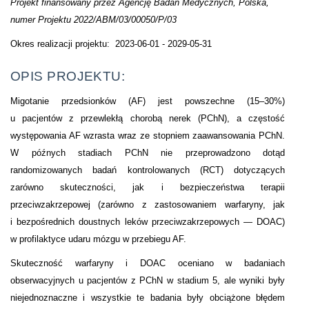
Projekt finansowany przez Agencję Badań Medycznych, Polska,
numer Projektu 2022/ABM/03/00050/P/03
Okres realizacji projektu: 2023-06-01 - 2029-05-31
OPIS PROJEKTU:
Migotanie przedsionków (AF) jest powszechne (15–30%)
u pacjentów z przewlekłą chorobą nerek (PChN), a częstość
występowania AF wzrasta wraz ze stopniem zaawansowania PChN.
W późnych stadiach PChN nie przeprowadzono dotąd
randomizowanych badań kontrolowanych (RCT) dotyczących
zarówno skuteczności, jak i bezpieczeństwa terapii
przeciwzakrzepowej (zarówno z zastosowaniem warfaryny, jak
i bezpośrednich doustnych leków przeciwzakrzepowych — DOAC)
w profilaktyce udaru mózgu w przebiegu AF.
Skuteczność warfaryny i DOAC oceniano w badaniach
obserwacyjnych u pacjentów z PChN w stadium 5, ale wyniki były
niejednoznaczne i wszystkie te badania były obciążone błędem