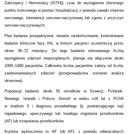
Zakrzepicy i Hemostazy (ISTH)); czas do wystąpienia złożonego
punktu końcowego w postaci hospitalizacji z powodu zawału mięśnia
sercowego, interwencji sercowo-naczyniowej lub zgonu z przyczyn
sercowo-naczyniowych.
Plan badania: prospektywne, otwarte, randomizowane, kontrolowane
badanie kliniczne fazy IIIb, w którym pacjenci uczestniczą przez
okres 36–72 miesięcy. Do tego badania sterowanego liczbą
wystąpienia zdarzeń niepożądanych, planuje się włączenie około
1000–1400 pacjentów. Całkowita liczba pacjentów zależy od liczby
zaobserwowanych zdarzeń (przeprowadzona zostanie analiza
okresowa).
Populacja badania: około 55 ośrodków w Szwecji, Finlandii,
Norwegii, Islandii i Polsce. Dorośli w wieku ≥18 lat z PChN
w stadium 5 i diagnoza przewlekłego (tj. powtarzającego się)
napadowego, uporczywego lub trwałego migotania przedsionków
(AF) lub trzepotania przedsionków.
Kryteria wykluczenia to AF lub AFL z powodu odwracalnych