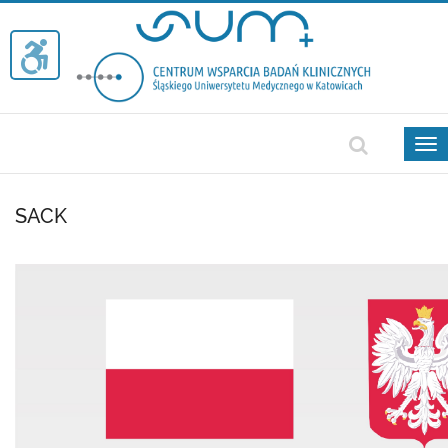
Tog
nav
SACK