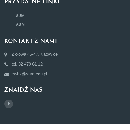
PRZYDATNE LINKI
SUM
ABM
KONTAKT Z NAMI
Ziołowa 45-47, Katowice
tel. 32 479 61 12
cwbk@sum.edu.pl
ZNAJDŹ NAS