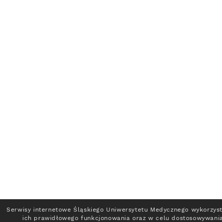
Serwisy internetowe Śląskiego Uniwersytetu Medycznego wykorzyst
ich prawidłowego funkcjonowania oraz w celu dostosowywania 