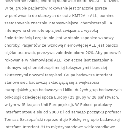
niezmiernie rzadką chorobą stanowiąc około 4% ALL u dzieci.
W tej grupie pacjentów rokowanie jest znacznie gorsze
w porównaniu do starszych dzieci z KMT2A-r ALL, pomimo
zastosowania znacznie intensywniejszej chemioterapii. Ta
intensywna chemioterapia jest związana z wysoką
śmiertelnością i często nie jest w stanie zapobiec wznowy
choroby. Pacjentów ze wznową niemowlęcej ALL jest bardzo
ciężko uratować, przeżywa zaledwie około 20%. Aby poprawić
rokowanie w niemowlęcej ALL, konieczne jest zastąpienie
intensywnej chemioterapii mniej toksycznymi i bardziej
skutecznymi nowymi terapiami. Grupa badawcza Interfant
stanowi sieć badawczą składającą się z większości
europejskich grup badawczych i kilku dużych grup badawczych
onkologii dziecięcej spoza Europy (23 grupy w 28 państwach,
w tym w 15 krajach Unii Europejskiej). W Polsce protokoły
Interfant stosuje się od 2000 r. i od samego początku profesor
Tomasz Szczepański reprezentuje Polskę w grupie badawczej
Interfant. Interfant-21 to międzynarodowe wieloośrodkowe